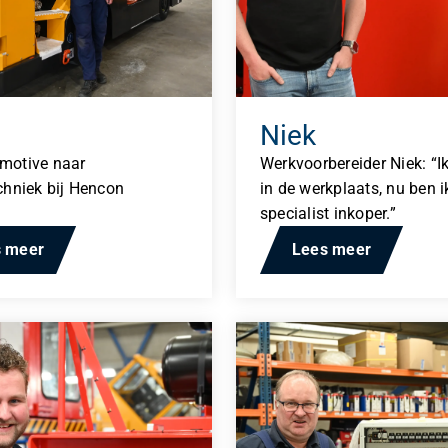
rsturen
Niek
motive naar
Werkvoorbereider Niek: “I
chniek bij Hencon
in de werkplaats, nu ben i
specialist inkoper.”
s meer
Lees meer