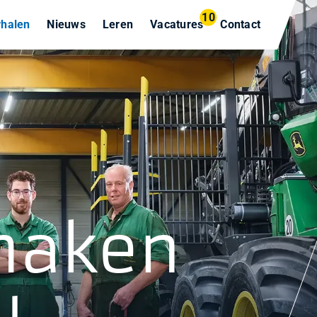
10
rhalen
Nieuws
Leren
Vacatures
Contact
maken