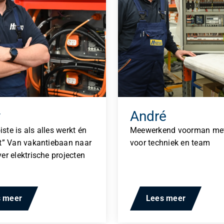
y
André
ste is als alles werkt én
Meewerkend voorman met
gt” Van vakantiebaan naar
voor techniek en team
ver elektrische projecten
s meer
Lees meer