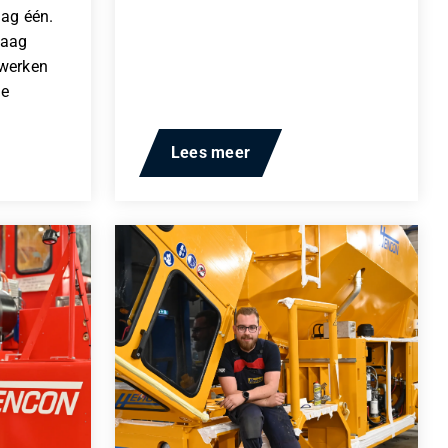
dag één.
raag
 werken
he
Lees meer