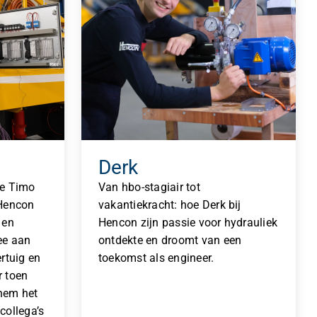
Derk
te Timo
Van hbo-stagiair tot
 Hencon
vakantiekracht: hoe Derk bij
 en
Hencon zijn passie voor hydrauliek
ee aan
ontdekte en droomt van een
ertuig en
toekomst als engineer.
r toen
 hem het
collega’s