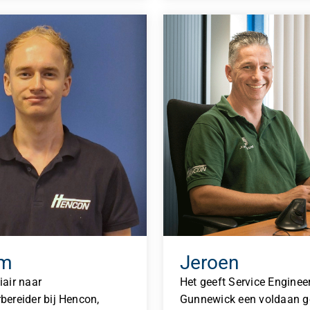
im
Jeroen
iair naar
Het geeft Service Enginee
bereider bij Hencon,
Gunnewick een voldaan ge