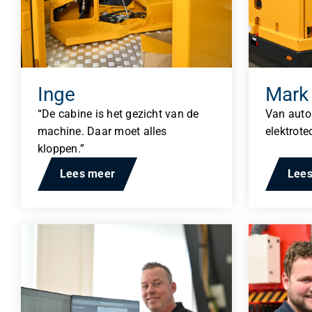
L
i
n
k
Ve
e
d
I
Inge
Mark
n
“De cabine is het gezicht van de
Van auto
L
i
machine. Daar moet alles
elektrote
n
kloppen.”
k
e
Lees meer
Lee
d
I
n