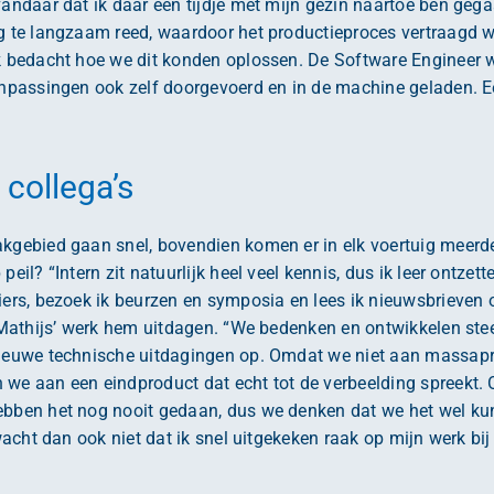
vandaar dat ik daar een tijdje met mijn gezin naartoe ben gega
ig te langzaam reed, waardoor het productieproces vertraagd
ik bedacht hoe we dit konden oplossen. De Software Engineer 
aanpassingen ook zelf doorgevoerd en in de machine geladen. E
collega’s
akgebied gaan snel, bovendien komen er in elk voertuig meerd
peil? “Intern zit natuurlijk heel veel kennis, dus ik leer ontzett
iers, bezoek ik beurzen en symposia en lees ik nieuwsbrieven om
t Mathijs’ werk hem uitdagen. “We bedenken en ontwikkelen ste
nieuwe technische uitdagingen op. Omdat we niet aan massapr
we aan een eindproduct dat echt tot de verbeelding spreekt. O
ebben het nog nooit gedaan, dus we denken dat we het wel kun
rwacht dan ook niet dat ik snel uitgekeken raak op mijn werk bi