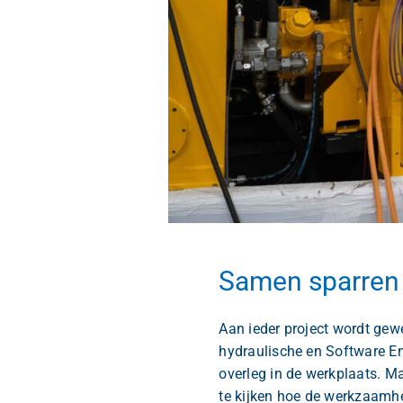
U
Linked
R
L
U
R
L
U
Ve
Samen sparren
R
L
Aan ieder project wordt gewe
hydraulische en Software En
overleg in de werkplaats. Ma
te kijken hoe de werkzaamhe