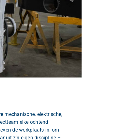
re mechanische, elektrische,
jectteam elke ochtend
g even de werkplaats in, om
nuit z’n eigen discipline –