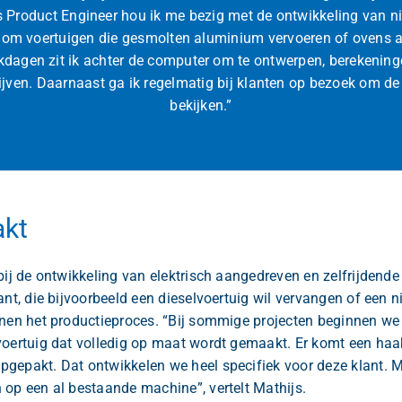
s Product Engineer hou ik me bezig met de ontwikkeling van n
 om voertuigen die gesmolten aluminium vervoeren of ovens a
kdagen zit ik achter de computer om te ontwerpen, berekeninge
rijven. Daarnaast ga ik regelmatig bij klanten op bezoek om de s
bekijken.”
kt
bij de ontwikkeling van elektrisch aangedreven en zelfrijdende
ant, die bijvoorbeeld een dieselvoertuig wil vervangen of een 
nen het productieproces. “Bij sommige projecten beginnen we e
 voertuig dat volledig op maat wordt gemaakt. Er komt een 
gepakt. Dat ontwikkelen we heel specifiek voor deze klant. M
 op een al bestaande machine”, vertelt Mathijs.