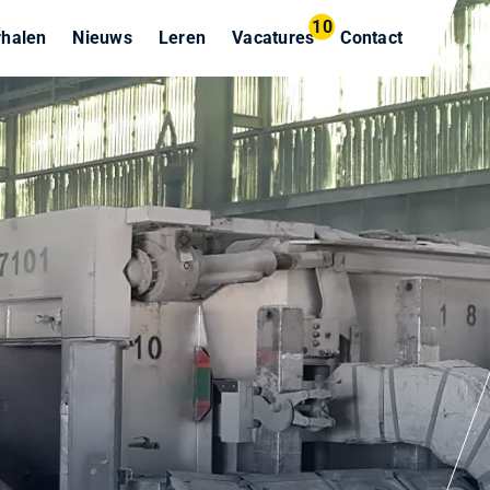
10
rhalen
Nieuws
Leren
Vacatures
Contact