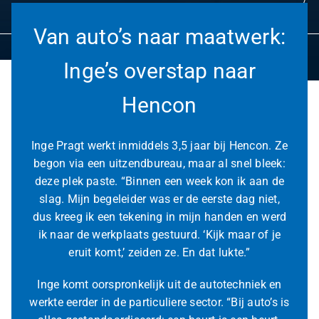
Van auto’s naar maatwerk:
L
LinkedIn URL
*
i
Inge’s overstap naar
n
k
Hencon
e
d
I
Versturen
Inge Pragt werkt inmiddels 3,5 jaar bij Hencon. Ze
n
L
begon via een uitzendbureau, maar al snel bleek:
i
deze plek paste. “Binnen een week kon ik aan de
n
slag. Mijn begeleider was er de eerste dag niet,
k
e
dus kreeg ik een tekening in mijn handen en werd
d
ik naar de werkplaats gestuurd. ‘Kijk maar of je
I
eruit komt,’ zeiden ze. En dat lukte.”
n
U
R
Inge komt oorspronkelijk uit de autotechniek en
L
werkte eerder in de particuliere sector. “Bij auto’s is