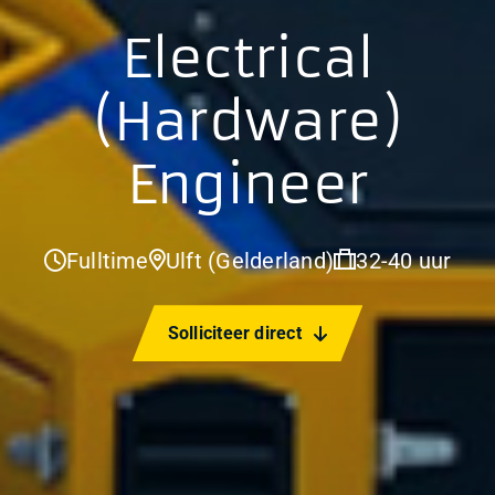
Electrical
(Hardware)
Engineer
Fulltime
Ulft (Gelderland)
32-40 uur
Solliciteer direct