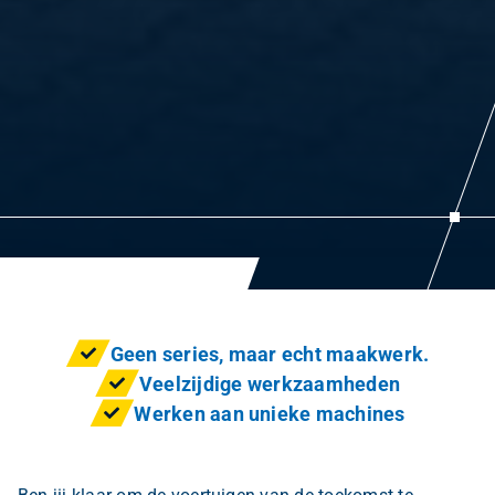
*
LinkedIn URL
*
U
R
L
U
R
Geen series, maar echt maakwerk.
L
Veelzijdige werkzaamheden
Versturen
Werken aan unieke machines