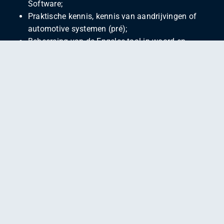
Software;
Praktische kennis, kennis van aandrijvingen of
automotive systemen (pré);
Beheersing van de Engelse taal in woord en
geschrift.
Heb je nog niet de gevraagde ervaring, maar wel deze
drive en ambitie? Dan bespreken we graag de
mogelijkheden.