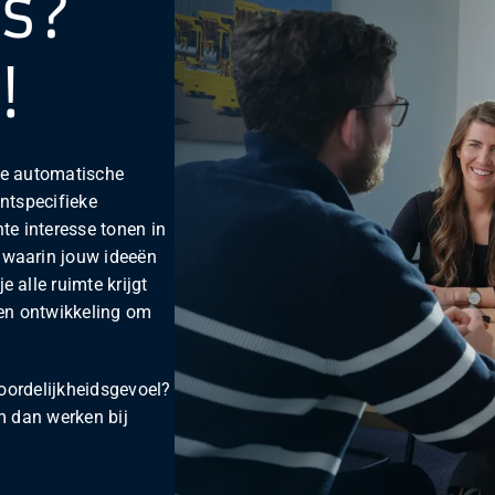
ns?
!
 De automatische
ntspecifieke
te interesse tonen in
 waarin jouw ideeën
 alle ruimte krijgt
gen ontwikkeling om
woordelijkheidsgevoel?
m dan werken bij