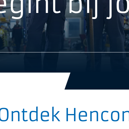
gint bij j
Ontdek Henco