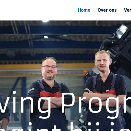
Home
Over ons
Ve
ving Prog