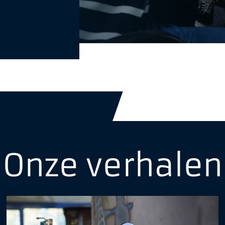
Onze verhalen
In URL
*