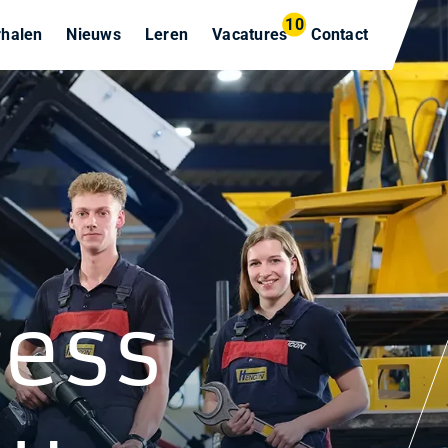
10
rhalen
Nieuws
Leren
Vacatures
Contact
ress