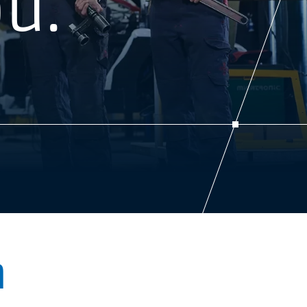
ou.
n