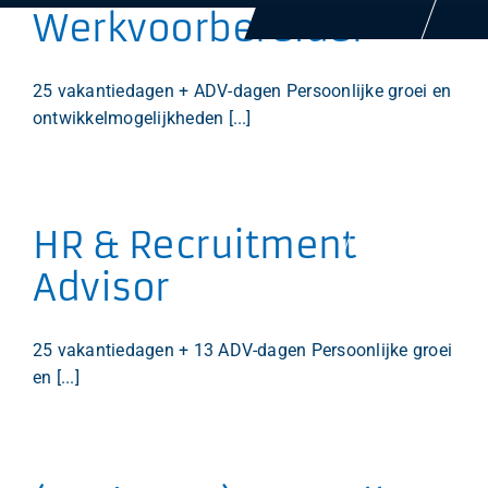
LinkedIn URL
*
L
Werkvoorbereider
i
n
k
25 vakantiedagen + ADV-dagen Persoonlijke groei en
e
ontwikkelmogelijkheden [...]
d
Versturen
I
n
U
R
L
HR & Recruitment
Advisor
25 vakantiedagen + 13 ADV-dagen Persoonlijke groei
en [...]